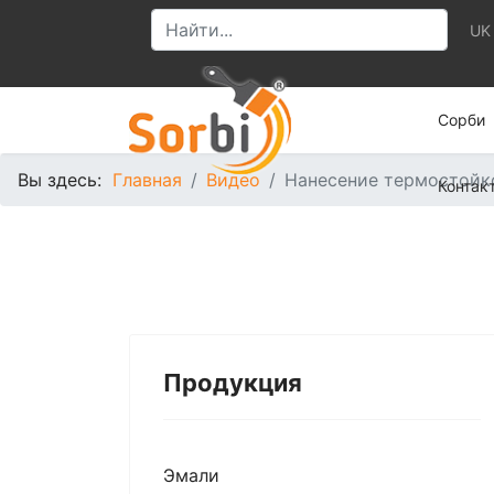
UK
Сорби
Вы здесь:
Главная
Видео
Нанесение термостойк
Контак
Продукция
Эмали