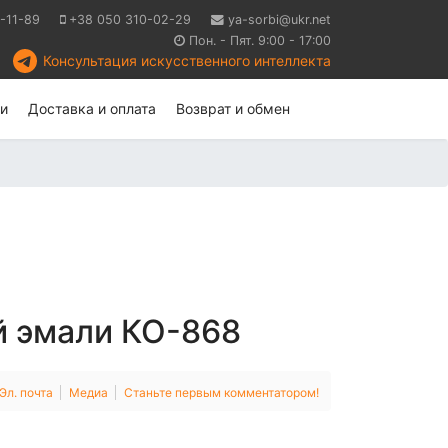
-11-89
+38 050 310-02-29
ya-sorbi@ukr.net
Пон. - Пят. 9:00 - 17:00
Консультация искусственного интеллекта
и
Доставка и оплата
Возврат и обмен
й эмали КО-868
Эл. почта
Медиа
Станьте первым комментатором!