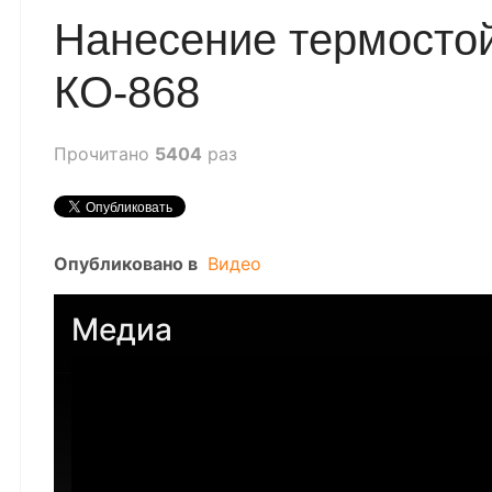
Нанесение термосто
КО-868
Прочитано
5404
раз
Опубликовано в
Видео
Медиа