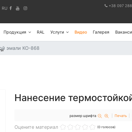
+38 097 288
RU
Продукция
RAL
Услуги
Видео
Галерея
Ваканси
ой эмали КО-868
ты
Нанесение термостойко
размер шрифта
Печать
Оцените материал
(0 голосов)