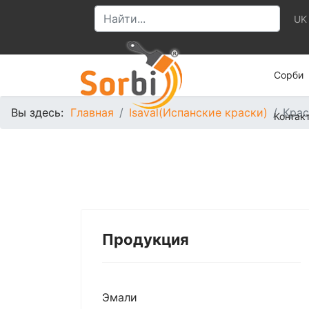
UK
Сорби
Вы здесь:
Главная
Isaval(Испанские краски)
Крас
Контак
Продукция
Эмали