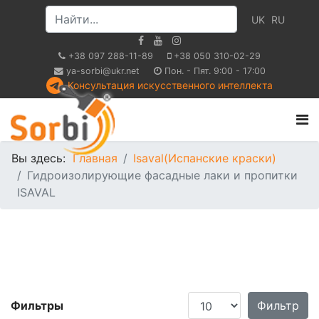
UK
RU
+38 097 288-11-89
+38 050 310-02-29
ya-sorbi@ukr.net
Пон. - Пят. 9:00 - 17:00
Консультация искусственного интеллекта
Вы здесь:
Главная
Isaval(Испанские краски)
Гидроизолирующие фасадные лаки и пропитки
ISAVAL
Кол-во строк:
Фильтры
Фильтр