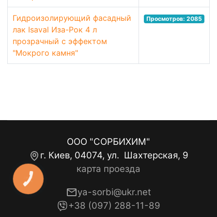
Гидроизолирующий фасадный
Просмотров: 2085
лак Isaval Иза-Рок 4 л
прозрачный с эффектом
"Мокрого камня"
ООО "СОРБИХИМ"
г. Киев, 04074, ул. Шахтерская, 9
карта проезда
КНОПКА
ЗВ'ЯЗКУ
ya-sorbi@ukr.net
+38 (097) 288-11-89