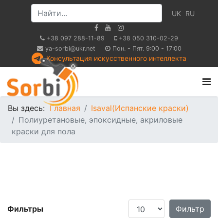
UK
RU
+38 097 288-11-89
+38 050 310-02-29
ya-sorbi@ukr.net
Пон. - Пят. 9:00 - 17:00
Консультация искусственного интеллекта
Вы здесь:
Главная
Isaval(Испанские краски)
Полиуретановые, эпоксидные, акриловые
краски для пола
Кол-во строк:
Фильтры
Фильтр