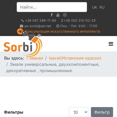
UK
RU
+38 097 288-11-89
+38 050 310-02-29
ya-sorbi@ukr.net
Пон. - Пят. 9:00 - 17:00
Консультация искусственного интеллекта
Вы здесь:
Главная
Isaval(Испанские краски)
Эмали универсальные, двухкомпонентные,
декоративные , промышленные.
Кол-во строк:
Фильтры
Фильтр