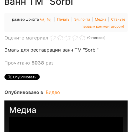
ванн ТМ "Sorbi"
размер шрифта
Печать
Эл. почта
Медиа
Станьте
первым комментатором!
Оцените материал
(0 голосов)
Эмаль для реставрации ванн ТМ "Sorbi"
Прочитано
5038
раз
Опубликовано в
Видео
Медиа