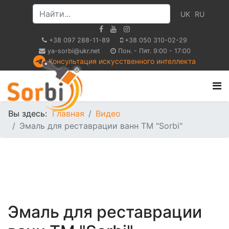
UK
RU
+38 097 288-11-89
+38 050 310-02-29
ya-sorbi@ukr.net
Пон. - Пят. 9:00 - 17:00
Консультация искусственного интеллекта
Вы здесь:
Главная
Видео
Эмаль для реставрации ванн ТМ "Sorbi"
Эмаль для реставрации