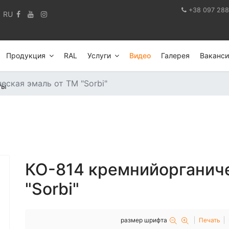
+38 097 288
RU
Продукция
RAL
Услуги
Видео
Галерея
Ваканси
еская эмаль от ТМ "Sorbi"
ты
КО-814 кремнийорганиче
"Sorbi"
размер шрифта
Печать