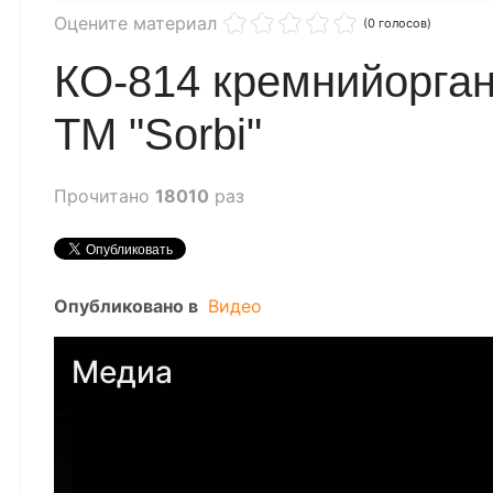
Оцените материал
(0 голосов)
КО-814 кремнийорган
ТМ "Sorbi"
Прочитано
18010
раз
Опубликовано в
Видео
Медиа