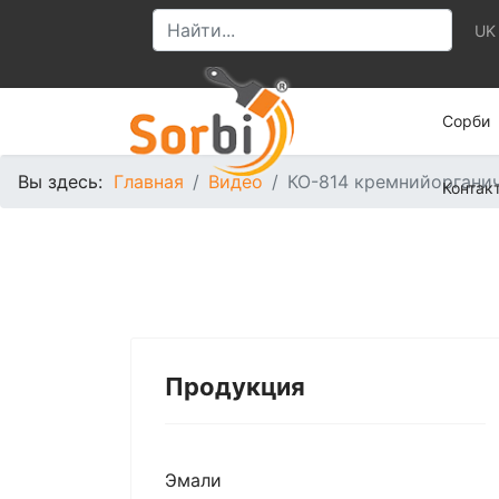
UK
Сорби
Вы здесь:
Главная
Видео
КО-814 кремнийорганич
Контак
Продукция
Эмали