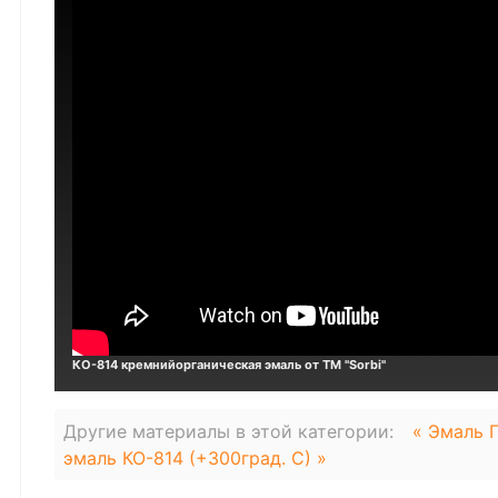
КО-814 кремнийорганическая эмаль от ТМ "Sorbi"
Другие материалы в этой категории:
« Эмаль П
эмаль КО-814 (+300град. С) »