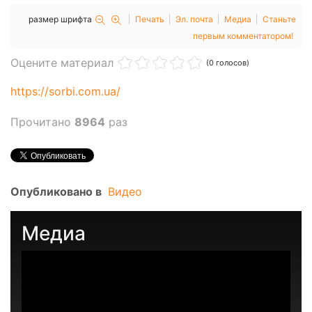
размер шрифта
Печать
Эл. почта
Медиа
Станьте
первым комментатором!
Оцените материал
(0 голосов)
https://sorbi.com.ua/
Прочитано
8964
раз
Опубликовано в
Видео
Медиа