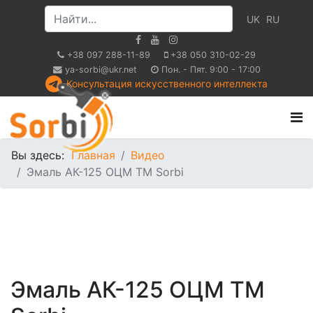
UK
RU
+38 097 288-11-89
+38 050 310-02-29
ya-sorbi@ukr.net
Пон. - Пят. 9:00 - 17:00
Консультация искусственного интеллекта
Вы здесь:
Главная
Видео
Эмаль АК-125 ОЦМ TM Sorbi
Эмаль АК-125 ОЦМ TM