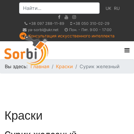
UK
RU
+38 097 288-11-89
+38 050 310-02-29
ya-sorbi@ukr.net
Пон. - Пят. 9:00 - 17:00
Консультация искусственного интеллекта
Вы здесь:
Главная
Краски
Сурик железный
Краски