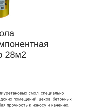
пола
омпонентная
о 28м2
лиуретановых смол, специально
адских помещений, цехов, бетонных
бая прочность к износу и качению.