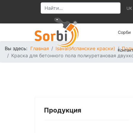
UK
Сорби
Вы здесь:
Главная
Isaval(Испанские краски)
Поли
Контак
Краска для бетонного пола полиуретановая двухк
Продукция