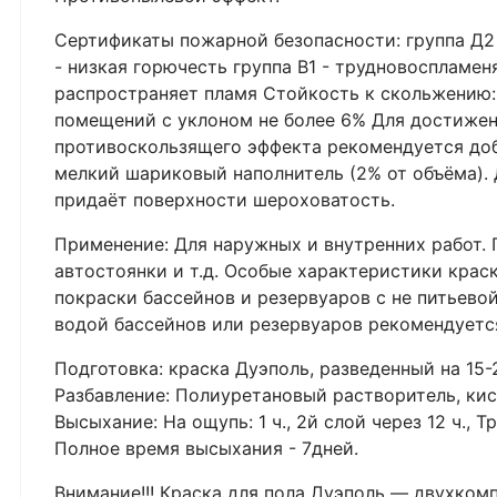
Сертификаты пожарной безопасности: группа Д2
- низкая горючесть группа В1 - трудновоспламен
распространяет пламя Стойкость к скольжению: 
помещений с уклоном не более 6% Для достижен
противоскользящего эффекта рекомендуется до
мелкий шариковый наполнитель (2% от объёма). 
придаёт поверхности шероховатость.
Применение: Для наружных и внутренних работ.
автостоянки и т.д. Особые характеристики крас
покраски бассейнов и резервуаров с не питьевой
водой бассейнов или резервуаров рекомендуется 
Подготовка: краска Дуэполь, разведенный на 1
Разбавление: Полиуретановый растворитель, кис
Высыхание: На ощупь: 1 ч., 2й слой через 12 ч., Т
Полное время высыхания - 7дней.
Внимание!!! Краска для пола Дуэполь ― двухкомп