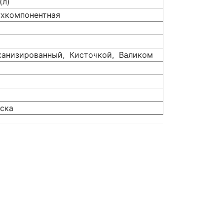
(л)
хкомпонентная
т
т
ханизированный,
Кисточкой,
Валиком
ска