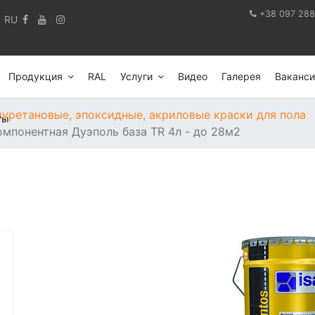
+38 097 288
RU
Продукция
RAL
Услуги
Видео
Галерея
Ваканси
уретановые, эпоксидные, акриловые краски для пола
ты
омпонентная Дуэполь база TR 4л - до 28м2