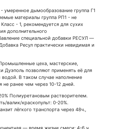
 - умеренное дымообразование группа Г1
яемые материалы группа РП1 - не
Класс - 1, рекомендуется для сухих
ия дополнительного
бавление специальной добавки РЕСУЛ ―
Добавка Ресул практически невидимая и
 Промышленные цеха, мастерские,
ки Дуэполь позволяют применять её для
 водой. В таком случае наполнение
не ранее чем через 10-12 дней.
5-20% Полиуретановым растворителем.
ть/валик/краскопульт: 0-20%.
ранзит лёгкого транспорта через 48ч.,
онентная ― время жизни смеси: 4-6 ч.