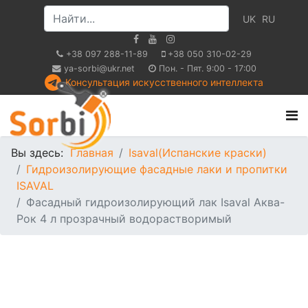
UK
RU
+38 097 288-11-89
+38 050 310-02-29
ya-sorbi@ukr.net
Пон. - Пят. 9:00 - 17:00
Консультация искусственного интеллекта
Вы здесь:
Главная
Isaval(Испанские краски)
Гидроизолирующие фасадные лаки и пропитки
ISAVAL
Фасадный гидроизолирующий лак Isaval Аква-
Рок 4 л прозрачный водорастворимый