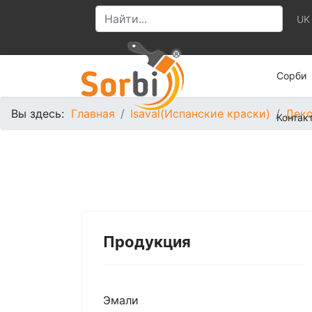
UK
Сорби
Вы здесь:
Главная
Isaval(Испанские краски)
Деко
Контак
Продукция
Эмали