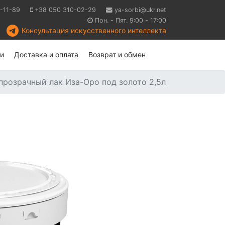
-11-89
+38 050 310-02-29
ya-sorbi@ukr.net
Пон. - Пят. 9:00 - 17:00
Консультация искусственного интеллекта
и
Доставка и оплата
Возврат и обмен
розрачный лак Иза-Оро под золото 2,5л