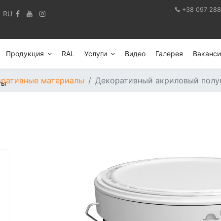
+38 097 288
RU
Продукция
RAL
Услуги
Видео
Галерея
Ваканси
ративные материалы
Декоративный акриловый полуп
ты