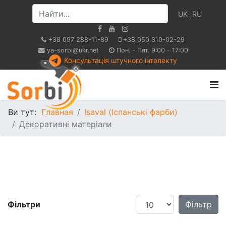
UK
RU
+38 097 288-11-89
+38 050 310-02-29
ya-sorbi@ukr.net
Пон. - Пят. 9:00 - 17:00
Консультація штучного інтелекту
Ви тут:
Главная
Isaval (Іспанські фарби)
Декоративні матеріали
Показати
Фільтри
Фільтр