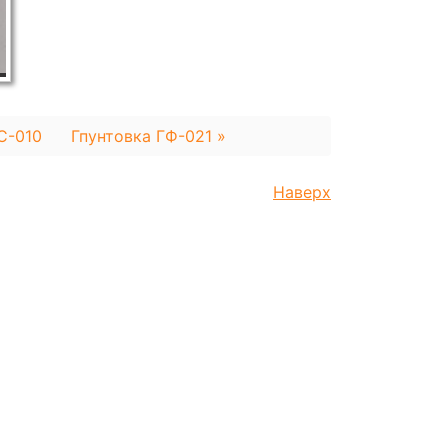
С-010
Гпунтовка ГФ-021 »
Наверх