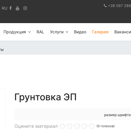
+38 097 288
RU
Продукция
RAL
Услуги
Видео
Галерея
Ваканси
ты
Грунтовка ЭП
размер шрифта
Оцените материал
(0 голосов)