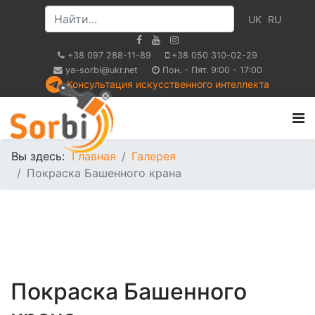
UK
RU
+38 097 288-11-89
+38 050 310-02-29
ya-sorbi@ukr.net
Пон. - Пят. 9:00 - 17:00
Консультация искусственного интеллекта
Вы здесь:
Главная
Галерея
Покраска Башенного крана
Покраска Башенного