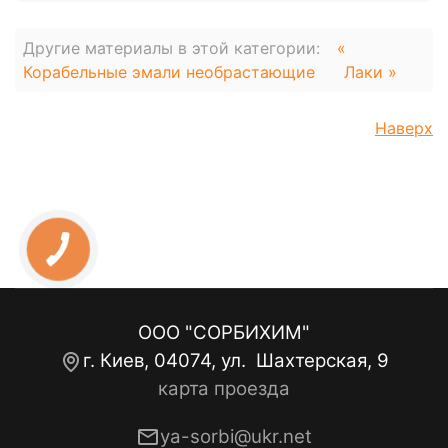
Другие материалы в этой категории:
«
Корабельные эмали необрастающие
Лаки »
Наверх
ООО "СОРБИХИМ"
г. Киев, 04074, ул. Шахтерская, 9
карта проезда
ya-sorbi@ukr.net