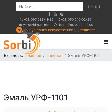
UK
RU
+38 097 288-11-89
+38 050 310-02-29
ya-sorbi@ukr.net
Пон. - Пят. 9:00 - 17:00
Консультация искусственного интеллекта
Вы здесь:
Главная
Галерея
Эмаль УРФ-1101
Эмаль УРФ-1101