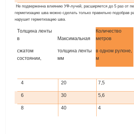
Не подверженна влиянию УФ-лучей, расширяется до 5 раз от п
герметизацию шва можно сделать только правильно подобрав р
нарушит герметизацию шва.
Толщина ленты
Количество
в
Максимальная
метров
сжатом
толщина ленты
в одном рулоне,
состоянии,
мм
м
4
20
7,5
6
30
5,6
8
40
4