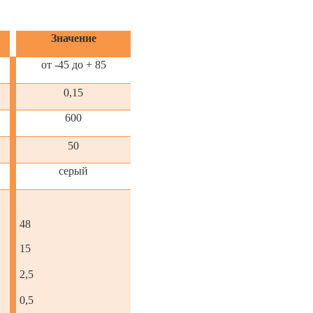
Значение
от -45 до + 85
0,15
600
50
серый
48
15
2,5
0,5