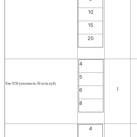
10
15
20
4
5
Тип N50 (плотность 50 кг/м.куб)
1
6
8
4