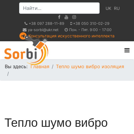
UK
RU
+38 097 288-11-89
+38 050 310-02-29
ya-sorbi@ukr.net
Пон. - Пят. 9:00 - 17:00
Консультация искусственного интеллекта
Вы здесь:
Главная
Тепло шумо вибро изоляция
Тепло шумо вибро