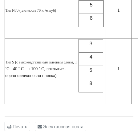
5
1
Тип N70 (плотность 70 кг/м.куб)
6
3
4
Тип S (с высокоадгезивным клеевым слоем, T
С: -40 ˚ С... +100 ˚ С, покрытие -
1
˚
5
серая силиконовая пленка)
8
Печать
Электронная почта