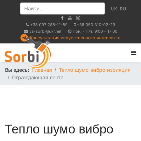
UK
RU
+38 097 288-11-89
+38 050 310-02-29
ya-sorbi@ukr.net
Пон. - Пят. 9:00 - 17:00
Консультация искусственного интеллекта
Вы здесь:
Главная
Тепло шумо вибро изоляция
Ограждающая лента
Тепло шумо вибро