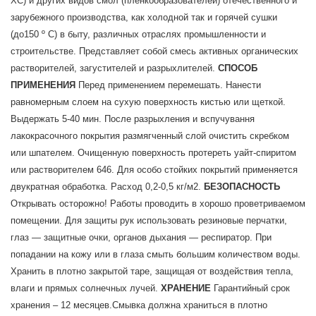
ХС) и других видов смол (пленкообразователей) отечественного и
зарубежного производства, как холодной так и горячей сушки
(до150 º С) в быту, различных отраслях промышленности и
строительстве. Представляет собой смесь активных органических
растворителей, загустителей и разрыхлителей.
СПОСОБ
ПРИМЕНЕНИЯ
Перед применением перемешать. Нанести
равномерным слоем на сухую поверхность кистью или щеткой.
Выдержать 5-40 мин. После разрыхления и вспучування
лакокрасочного покрытия размягченный слой очистить скребком
или шпателем. Очищенную поверхность протереть уайт-спиритом
или растворителем 646. Для особо стойких покрытий применяется
двукратная обработка. Расход 0,2-0,5 кг/м2.
БЕЗОПАСНОСТЬ
Открывать осторожно! Работы проводить в хорошо проветриваемом
помещении. Для защиты рук использовать резиновые перчатки,
глаз ― защитные очки, органов дыхания ― респиратор. При
попадании на кожу или в глаза смыть большим количеством воды.
Хранить в плотно закрытой таре, защищая от воздействия тепла,
влаги и прямых солнечных лучей.
ХРАНЕНИЕ
Гарантийный срок
хранения – 12 месяцев.Смывка должна храниться в плотно