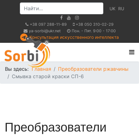
UK
RU
+38 097 288-11-89
+38 050 310-02-29
ya-sorbi@ukr.net
Пон. - Пят. 9:00 - 17:00
Консультация искусственного интеллекта
Вы здесь:
Главная
Преобразователи ржавчины
Смывка старой краски СП-6
Преобразователи