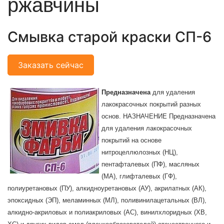
ржавчины
Смывка старой краски СП-6
Заказать сейчас
Предназначена
для удаления
лакокрасочных покрытий разных
основ. НАЗНАЧЕНИЕ Предназначена
для удаления лакокрасочных
покрытий на основе
нитроцеллюлозных (НЦ),
пентафталевых (ПФ), масляных
(МА), глифталевых (ГФ),
полиуретановых (ПУ), алкидноуретановых (АУ), акрилатных (АК),
эпоксидных (ЭП), меламинных (МЛ), поливинилацетальных (ВЛ),
алкидно-акриловых и полиакриловых (АС), винилхлоридных (ХВ,