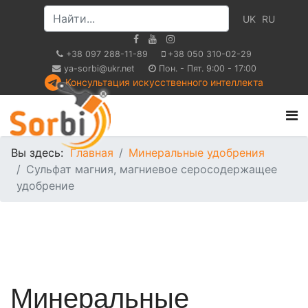
UK
RU
+38 097 288-11-89
+38 050 310-02-29
ya-sorbi@ukr.net
Пон. - Пят. 9:00 - 17:00
Консультация искусственного интеллекта
Вы здесь:
Главная
Минеральные удобрения
Сульфат магния, магниевое серосодержащее
удобрение
Минеральные