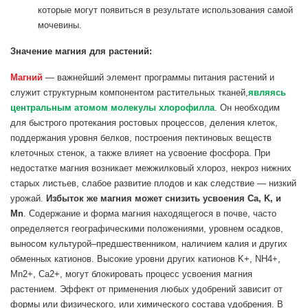
которые могут появиться в результате использования самой
мочевины.
Значение магния для растений:
Магний
— важнейший элемент программы питания растений и
служит структурным компонентом растительных тканей,
являясь
центральным атомом молекулы хлорофилла
. Он необходим
для быстрого протекания ростовых процессов, деления клеток,
поддержания уровня белков, построения пектиновых веществ
клеточных стенок, а также влияет на усвоение фосфора. При
недостатке магния возникает межжилковый хлороз, некроз нижних
старых листьев, слабое развитие плодов и как следствие — низкий
урожай.
Избыток же магния может снизить усвоения Ca, K, и
Mn
. Содержание и форма магния находящегося в почве, часто
определяется географическими положениями, уровнем осадков,
выносом культурой–предшественником, наличием калия и других
обменных катионов. Высокие уровни других катионов K+, NH4+,
Mn2+, Ca2+, могут блокировать процесс усвоения магния
растением. Эффект от применения любых удобрений зависит от
формы или физического, или химического состава удобрения. В