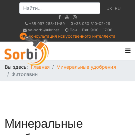
UK
RU
+38 097 288-11-89
+38 050 310-02-29
ya-sorbi@ukr.net
Пон. - Пят. 9:00 - 17:00
Консультация искусственного интеллекта
Вы здесь:
Главная
Минеральные удобрения
Фитолавин
Минеральные