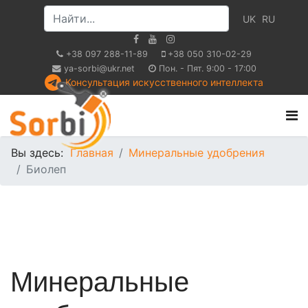
UK
RU
+38 097 288-11-89
+38 050 310-02-29
ya-sorbi@ukr.net
Пон. - Пят. 9:00 - 17:00
Консультация искусственного интеллекта
Вы здесь:
Главная
Минеральные удобрения
Биолеп
Минеральные