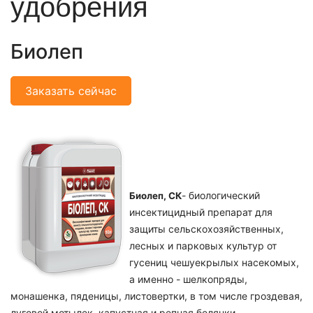
удобрения
Биолеп
Заказать сейчас
- биологический
Биолеп, СК
инсектицидный препарат для
защиты сельскохозяйственных,
лесных и парковых культур от
гусениц чешуекрылых насекомых,
а именно - шелкопряды,
монашенка, пяденицы, листовертки, в том числе гроздевая,
луговой мотылек, капустная и репная белянки,