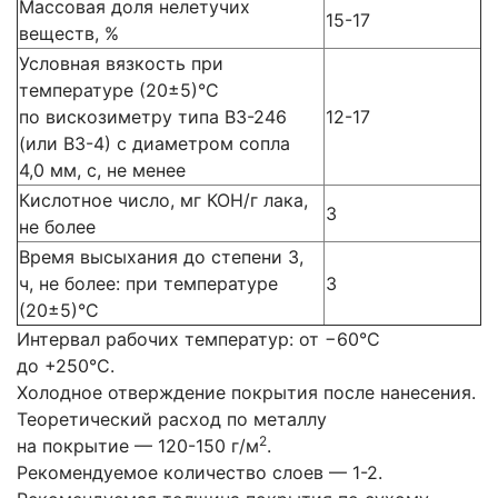
Массовая доля нелетучих
15-17
веществ, %
Условная вязкость при
температуре (20±5)°С
по вискозиметру типа В3-246
12-17
(или В3-4) с диаметром сопла
4,0 мм, с, не менее
Кислотное число, мг КОН/г лака,
3
не более
Время высыхания до степени 3,
ч, не более: при температуре
3
(20±5)°С
Интервал рабочих температур: от −60°С
до +250°С.
Холодное отверждение покрытия после нанесения.
Теоретический расход по металлу
2
на покрытие — 120-150 г/м
.
Рекомендуемое количество слоев — 1-2.