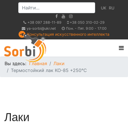
UK
RU
+38 097 288-11-89
+38 050 310-02-29
ya-sorbi@ukr.net
Пон. - Пят. 9:00 - 17:00
Консультация искусственного интеллекта
Вы здесь:
Главная
Лаки
Термостойкий лак КО-85 +250°С
Лаки