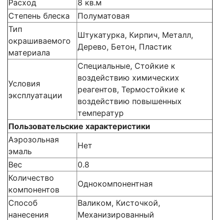
Расход
8 кв.м
Степень блеска
Полуматовая
Тип
Штукатурка, Кирпич, Металл,
окрашиваемого
Дерево, Бетон, Пластик
материала
Специальные, Стойкие к
воздействию химических
Условия
реагентов, Термостойкие к
эксплуатации
воздействию повышенных
температур
Пользовательские характеристики
Аэрозольная
Нет
эмаль
Вес
0.8
Количество
Однокомпонентная
компонентов
Способ
Валиком, Кисточкой,
нанесения
Механизированный