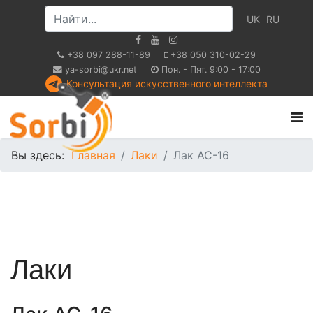
UK
RU
+38 097 288-11-89
+38 050 310-02-29
ya-sorbi@ukr.net
Пон. - Пят. 9:00 - 17:00
Консультация искусственного интеллекта
Вы здесь:
Главная
Лаки
Лак АС-16
Лаки