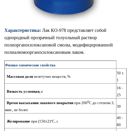
Характеристика:
Лак КО-978 представляет собой
однородный прозрачный толуольный раствор
полиорганосилоксановой смолы, модифицированной
полиалюмоорганосилоксановым лаком.
Физико-химические свойства
50 ±
Массовая доля
нелетучих веществ, %
1
16 -
Вязкость условная, с
25
0
Время высыхания лакового покрытия
при 200
С до степени 3,
30
мин., не более
40 -
Желирование
при (150±2)°C, с
80