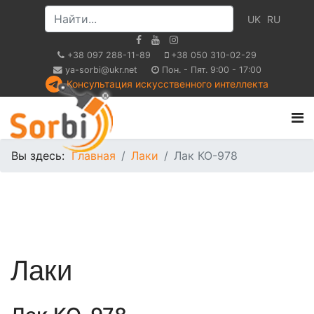
UK
RU
+38 097 288-11-89
+38 050 310-02-29
ya-sorbi@ukr.net
Пон. - Пят. 9:00 - 17:00
Консультация искусственного интеллекта
Вы здесь:
Главная
Лаки
Лак КО-978
Лаки