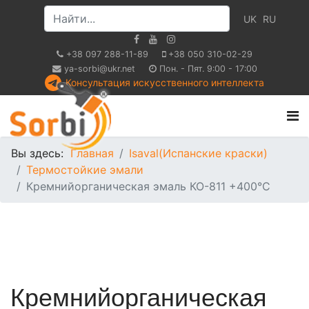
UK
RU
+38 097 288-11-89
+38 050 310-02-29
ya-sorbi@ukr.net
Пон. - Пят. 9:00 - 17:00
Консультация искусственного интеллекта
Вы здесь:
Главная
Isaval(Испанские краски)
Термостойкие эмали
Кремнийорганическая эмаль КО-811 +400°С
Кремнийорганическая