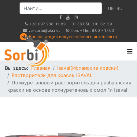
UK
RU
+38 097 288-11-89
+38 050 310-02-29
ya-sorbi@ukr.net
Пон. - Пят. 9:00 - 17:00
Консультация искусственного интеллекта
Вы здесь:
Главная
Isaval(Испанские краски)
Растворители для красок ISAVAL
Полиуретановый растворитель для разбавления
краски на основе полиуретановых смол 1л Isaval