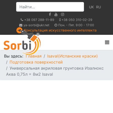
UK
RU
+38 097 288-11-89
+38 050 310-02-29
ya-sorbi@ukr.net
Пон. - Пят. 9:00 - 17:00
Консультация искусственного интеллекта
Вы здесь:
Главная
Isaval(Испанские краски)
Подготовка поверхностей
Универсальная акриловая грунтовка Изалнокс
Аква 0,75л = 8м2 Isaval