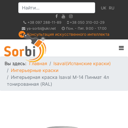
UK
RU
+38 097 288-11-89
+38 050 310-02-29
ya-sorbi@ukr.net
Пон. - Пят. 9:00 - 17:00
Консультация искусственного интеллекта
Вы здесь:
Главная
Isaval(Испанские краски)
Интерьерные краски
Интерьерная краска Isaval М-14 Пинмат 4л
тонированная (RAL)