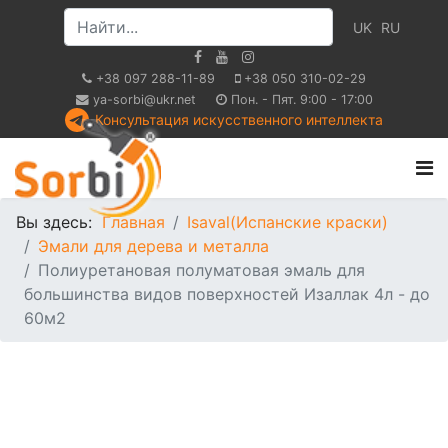
UK
RU
+38 097 288-11-89
+38 050 310-02-29
ya-sorbi@ukr.net
Пон. - Пят. 9:00 - 17:00
Консультация искусственного интеллекта
Вы здесь:
Главная
Isaval(Испанские краски)
Эмали для дерева и металла
Полиуретановая полуматовая эмаль для
большинства видов поверхностей Изаллак 4л - до
60м2