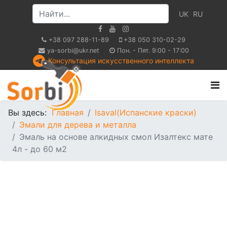
UK
RU
+38 097 288-11-89
+38 050 310-02-29
ya-sorbi@ukr.net
Пон. - Пят. 9:00 - 17:00
Консультация искусственного интеллекта
Вы здесь:
Главная
Isaval(Испанские краски)
Эмали для дерева и металла
Эмаль на основе алкидных смол Изалтекс мате
4л - до 60 м2