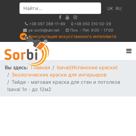
UK
RU
+38 097 288-11-89
+38 050 310-02-29
ya-sorbi@ukr.net
Пон. - Пят. 9:00 - 17:00
Консультация искусственного интеллекта
Вы здесь:
Главная
Isaval(Испанские краски)
Экологические краски для интерьеров
Тейде - матовая краска для стен и потолков
Isaval 1л - до 12м2