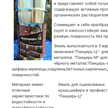
и представляет собой пол
содержащую активные прот
органических растворителя
Совмещает в себе преобра
грунт и износостойкую эма
ржавую поверхность без пр
Эмаль выпускаеться в 3 ва
нанесения:"Панцирь-Ц"- дл
металлов. "Панцирь-М"-для
чёрного металла."Панцирь-
шифера,черепицы,ондулина,бетонных,кирпичных
поверхностей.
Материал имеет
Эмаль для оцинкованых
отличные
крыш,шифера и профнаст
характеристики по
"Панцирь-Ц"
водостойкости и
атмосферостойкости,