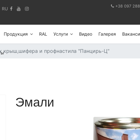
+38 097 288
RU
Продукция
RAL
Услуги
Видео
Галерея
Ваканси
х крыш,шифера и профнастила "Панцирь-Ц"
ты
Эмали