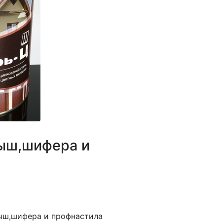
ыш,шифера и
ыш,шифера и профнастила