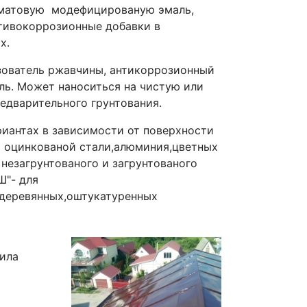
уматовую модефицированую эмаль,
ивокоррозионные добавки в
х.
зователь ржавчины, антикоррозионный
ль. Может наноситься на чистую или
едварительного грунтования.
риантах в зависимости от поверхности
я оцинкованой стали,алюминия,цветных
 незагрунтованого и загрунтованого
Ш"- для
,деревянных,оштукатуренных
ила