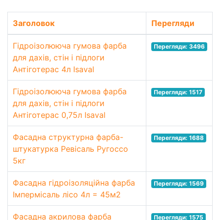
Заголовок
Перегляди
Гідроізолююча гумова фарба
Перегляди: 3496
для дахів, стін і підлоги
Антіготерас 4л Isaval
Гідроізолююча гумова фарба
Перегляди: 1517
для дахів, стін і підлоги
Антіготерас 0,75л Isaval
Фасадна структурна фарба-
Перегляди: 1688
штукатурка Ревісаль Ругоссо
5кг
Фасадна гідроізоляційна фарба
Перегляди: 1569
Імпермісаль лісо 4л = 45м2
Фасадна акрилова фарба
Перегляди: 1575