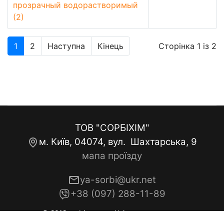
прозрачный водорастворимый
(2)
1
2
Наступна
Кінець
Сторінка 1 із 2
ТОВ "СОРБІХІМ"
м. Київ, 04074, вул. Шахтарська, 9
мапа проїзду
ya-sorbi@ukr.net
+38 (097) 288-11-89
© 2019 sorbi.com.ua. Усі права захищено