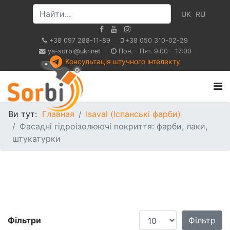
UK
RU
+38 097 288-11-89
+38 050 310-02-29
ya-sorbi@ukr.net
Пон. - Пят. 9:00 - 17:00
Консультація штучного інтелекту
Ви тут:
Главная
Isaval (Іспанські фарби)
Фасадні гідроізолюючі покриття: фарби, лаки,
штукатурки
Показати
Фільтри
Фільтр