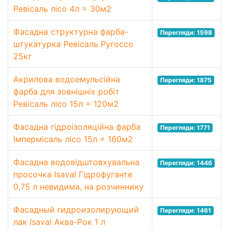
Ревісаль лісо 4л = 30м2
Фасадна структурна фарба-
Перегляди: 1598
штукатурка Ревісаль Ругоссо
25кг
Акрилова водоемульсійна
Перегляди: 1875
фарба для зовнішніх робіт
Ревісаль лісо 15л = 120м2
Фасадна гідроізоляційна фарба
Перегляди: 1771
Імпермісаль лісо 15л = 160м2
Фасадна водовідштовхувальна
Перегляди: 1446
просочка Isaval Гідрофуганте
0,75 л невидима, на розчиннику
Фасадный гидроизолирующий
Перегляди: 1461
лак Isaval Аква-Рок 1 л