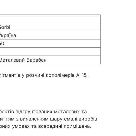
Sorbi
Україна
50
Металевий Барабан
гментів у розчині кополімерів А-15 і
ектів підгрунтованих металевих та
риттям з виявленням шару емалі виробів
рних умовах та всередині приміщень.