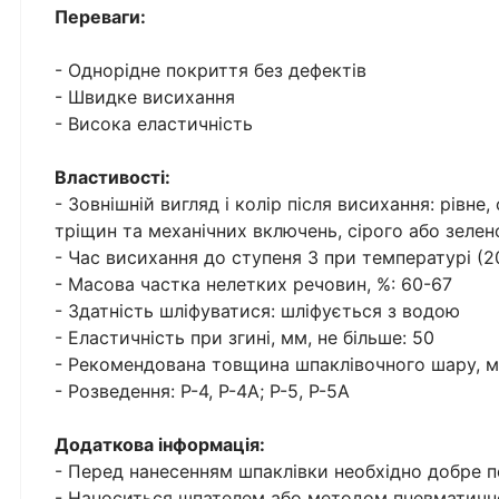
Переваги:
- Однорідне покриття без дефектів
- Швидке висихання
- Висока еластичність
Властивості:
- Зовнішній вигляд і колір після висихання: рівне
тріщин та механічних включень, сірого або зелен
- Час висихання до ступеня 3 при температурі (2
- Масова частка нелетких речовин, %: 60-67
- Здатність шліфуватися: шліфується з водою
- Еластичність при згині, мм, не більше: 50
- Рекомендована товщина шпаклівочного шару, м
- Розведення: Р-4, Р-4А; Р-5, Р-5А
Додаткова інформація:
- Перед нанесенням шпаклівки необхідно добре п
- Наноситься шпателем або методом пневматичн