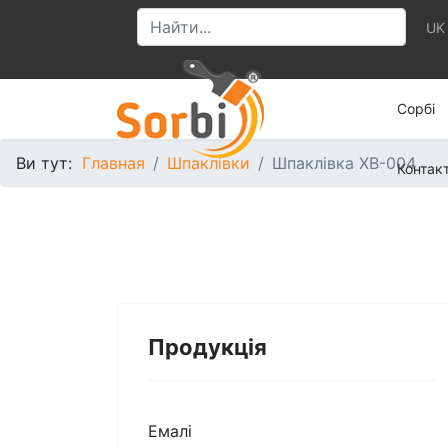
UK
Сорбі
Ви тут:
Главная
Шпаклівки
Шпаклівка ХВ-004
Контак
Продукція
Емалі