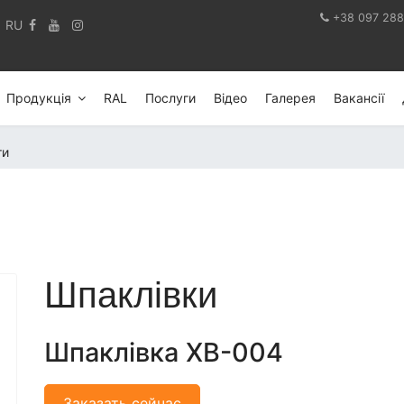
+38 097 288
RU
Продукція
RAL
Послуги
Відео
Галерея
Вакансії
ти
Шпаклівки
Шпаклівка ХВ-004
Заказать сейчас