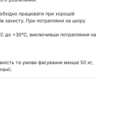
еобхідно працювати при хорошій
ів захисту. При потраплянні на шкіру
0°C до +30°C, виключивши потрапляння на
явність та умови фасування менше 50 кг,
анії.