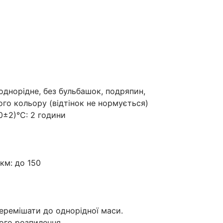
, однорідне, без бульбашок, подряпин,
ого кольору (відтінок не нормується)
0±2)°С: 2 години
км: до 150
еремішати до однорідної маси.
ого розпилення.