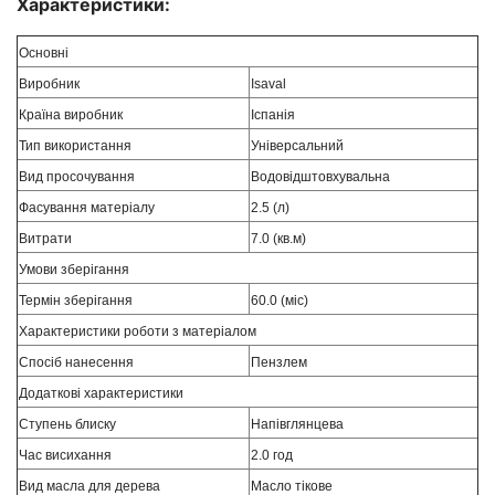
Характеристики:
Основні
Виробник
Isaval
Країна виробник
Іспанія
Тип використання
Універсальний
Вид просочування
Водовідштовхувальна
Фасування матеріалу
2.5 (л)
Витрати
7.0 (кв.м)
Умови зберігання
Термін зберігання
60.0 (міс)
Характеристики роботи з матеріалом
Спосіб нанесення
Пензлем
Додаткові характеристики
Ступень блиску
Напівглянцева
Час висихання
2.0 год
Вид масла для дерева
Масло тікове