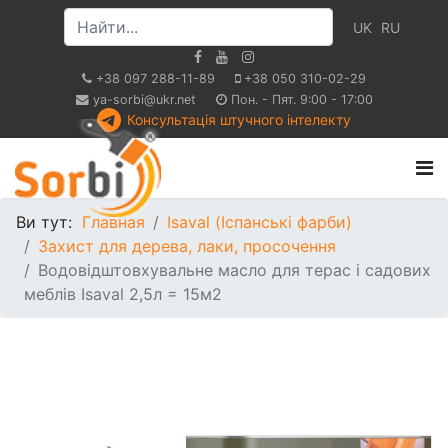
UK
RU
+38 097 288-11-89
+38 050 310-02-29
ya-sorbi@ukr.net
Пон. - Пят. 9:00 - 17:00
Консультація штучного інтелекту
Ви тут:
Главная
Isaval (Іспанські фарби)
Захист для дерева, лаки, просочення
Водовідштовхувальне масло для терас і садових
меблів Isaval 2,5л = 15м2