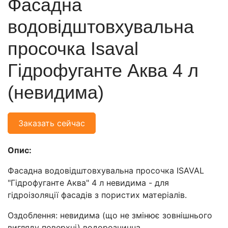
Фасадна
водовідштовхувальна
просочка Isaval
Гідрофуганте Аква 4 л
(невидима)
Заказать сейчас
Опис:
Фасадна водовідштовхувальна просочка ISAVAL
"Гідрофуганте Аква" 4 л невидима - для
гідроізоляції фасадів з пористих матеріалів.
Оздоблення: невидима (що не змінює зовнішнього
вигляду поверхні) водорозчинна, ..