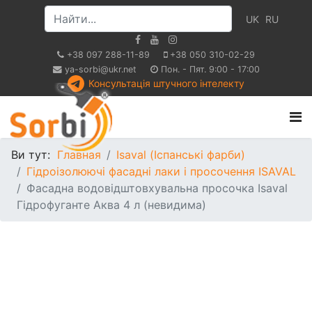
UK
RU
+38 097 288-11-89
+38 050 310-02-29
ya-sorbi@ukr.net
Пон. - Пят. 9:00 - 17:00
Консультація штучного інтелекту
Ви тут:
Главная
Isaval (Іспанські фарби)
Гідроізолюючі фасадні лаки і просочення ISAVAL
Фасадна водовідштовхувальна просочка Isaval
Гідрофуганте Аква 4 л (невидима)