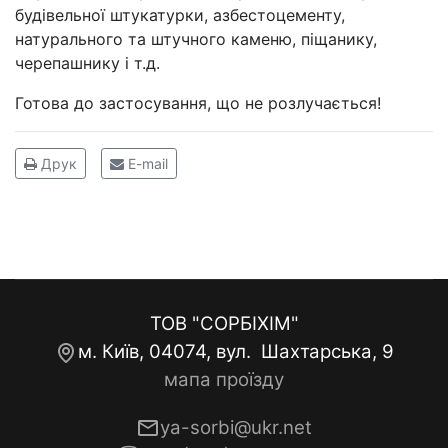
будівельної штукатурки, азбестоцементу,
натурального та штучного каменю, піщанику,
черепашнику і т.д.
Готова до застосування, що не розлучається!
Друк
E-mail
ТОВ "СОРБІХІМ"
м. Київ, 04074, вул. Шахтарська, 9
мапа проїзду
ya-sorbi@ukr.net